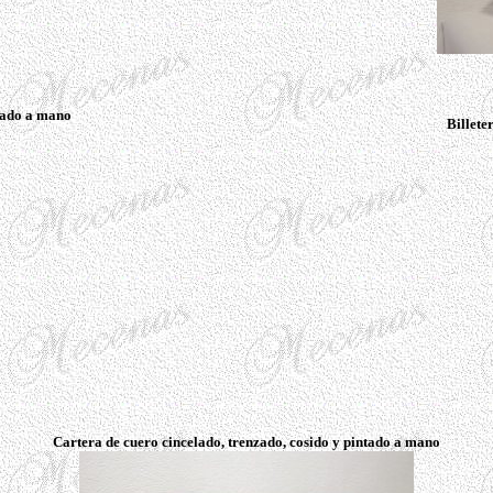
tado a mano
Billete
Cartera de cuero cincelado, trenzado, cosido y pintado a mano