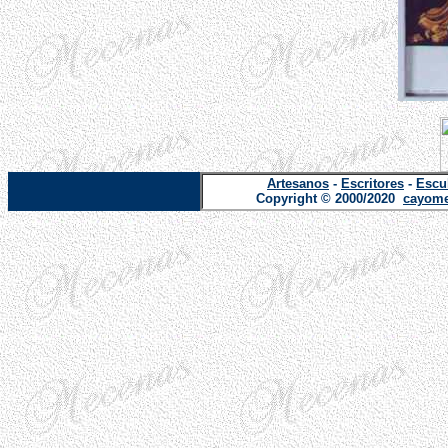
Artesanos
-
Escritores
-
Escu
Copyright © 2000/2020
cayome